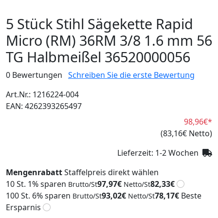
5 Stück Stihl Sägekette Rapid
Micro (RM) 36RM 3/8 1.6 mm 56
TG Halbmeißel 36520000056
0 Bewertungen
Schreiben Sie die erste Bewertung
Art.Nr.: 1216224-004
EAN: 4262393265497
98,96€
*
(83,16€ Netto)
Lieferzeit: 1-2 Wochen
Mengenrabatt
Staffelpreis direkt wählen
10 St.
1% sparen
97,97€
82,33€
Brutto/St
Netto/St
100 St.
6% sparen
93,02€
78,17€
Beste
Brutto/St
Netto/St
Ersparnis