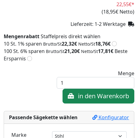
22,55€
*
(18,95€ Netto)
Lieferzeit: 1-2 Werktage
Mengenrabatt
Staffelpreis direkt wählen
10 St.
1% sparen
22,32€
18,76€
Brutto/St
Netto/St
100 St.
6% sparen
21,20€
17,81€
Beste
Brutto/St
Netto/St
Ersparnis
Menge
in den Warenkorb
Passende Sägekette wählen
Konfigurator
Marke